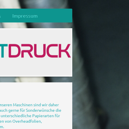
s
Impressum
unseren Maschinen sind wir daher
 auch gerne für Sonderwünsche die
 unterschiedliche Papierarten für
ken von Overheadfolien,
em.