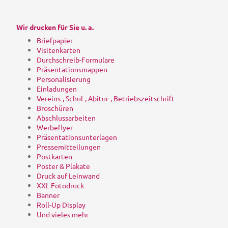
Wir drucken für Sie u. a.
Briefpapier
Visitenkarten
Durchschreib-Formulare
Präsentationsmappen
Personalisierung
Einladungen
Vereins-, Schul-, Abitur-, Betriebszeitschrift
Broschüren
Abschlussarbeiten
Werbeflyer
Präsentationsunterlagen
Pressemitteilungen
Postkarten
Poster & Plakate
Druck auf Leinwand
XXL Fotodruck
Banner
Roll-Up Display
Und vieles mehr